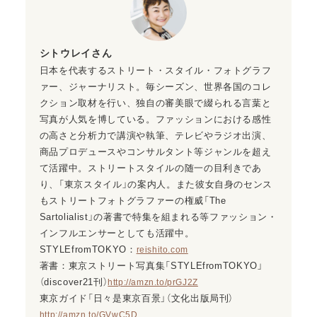
シトウレイさん
日本を代表するストリート・スタイル・フォトグラフ
ァー、ジャーナリスト。毎シーズン、世界各国のコレ
クション取材を行い、独自の審美眼で綴られる言葉と
写真が人気を博している。ファッションにおける感性
の高さと分析力で講演や執筆、テレビやラジオ出演、
商品プロデュースやコンサルタント等ジャンルを超え
て活躍中。ストリートスタイルの随一の目利きであ
り、「東京スタイル」の案内人。また彼女自身のセンス
もストリートフォトグラファーの権威「The
Sartolialist」の著書で特集を組まれる等ファッション・
インフルエンサーとしても活躍中。
STYLEfromTOKYO：
reishito.com
著書：東京ストリート写真集「STYLEfromTOKYO」
（discover21刊）
http://amzn.to/prGJ2Z
東京ガイド「日々是東京百景」（文化出版局刊）
http://amzn.to/GVwC5D