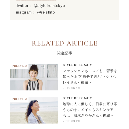
Twitter： @stylefromtokyo
instgram： @reishito
RELATED ARTICLE
関連記事
STYLE OF BEAUTY
INTERVIEW
ファッションもコスメも、背景を
知った上で“自分で選ぶ”・シトウ
レイさん＜後編＞
2019.06.19
STYLE OF BEAUTY
INTERVIEW
地球に人に優しく、日常に寄り添
うものを。メイクもスキンケア
も…・渋木さやかさん＜後編＞
2023.03.29